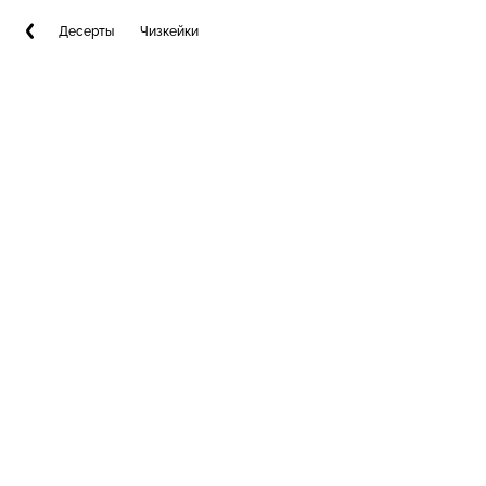
Десерты
Чизкейки